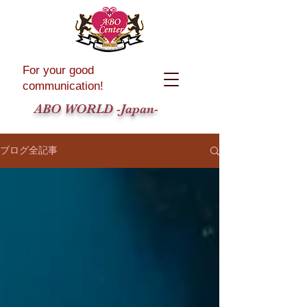
For your good
communication!
ABO WORLD -Japan-
ブログ全記事