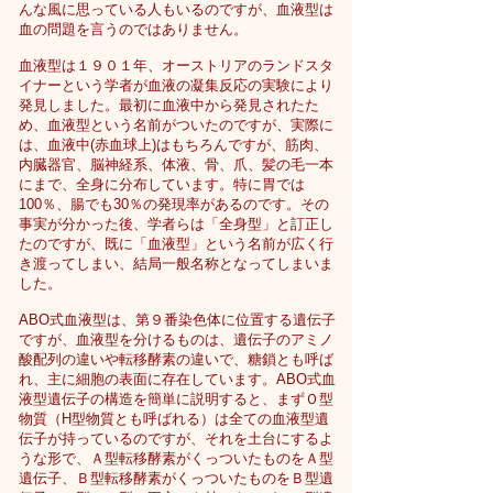
んな風に思っている人もいるのですが、血液型は
血の問題を言うのではありません。
血液型は１９０１年、オーストリアのランドスタ
イナーという学者が血液の凝集反応の実験により
発見しました。最初に血液中から発見されたた
め、血液型という名前がついたのですが、実際に
は、血液中(赤血球上)はもちろんですが、筋肉、
内臓器官、脳神経系、体液、骨、爪、髪の毛一本
にまで、全身に分布しています。特に胃では
100％、腸でも30％の発現率があるのです。その
事実が分かった後、学者らは「全身型」と訂正し
たのですが、既に「血液型」という名前が広く行
き渡ってしまい、結局一般名称となってしまいま
した。
ABO式血液型は、第９番染色体に位置する遺伝子
ですが、血液型を分けるものは、遺伝子のアミノ
酸配列の違いや転移酵素の違いで、糖鎖とも呼ば
れ、主に細胞の表面に存在しています。ABO式血
液型遺伝子の構造を簡単に説明すると、まずＯ型
物質（H型物質とも呼ばれる）は全ての血液型遺
伝子が持っているのですが、それを土台にするよ
うな形で、Ａ型転移酵素がくっついたものをＡ型
遺伝子、Ｂ型転移酵素がくっついたものをＢ型遺