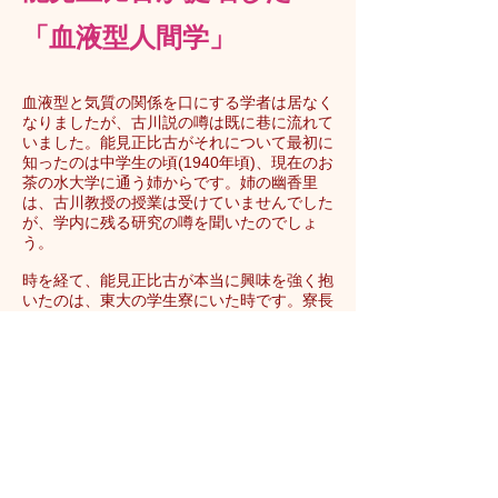
「血液型人間学」
血液型と気質の関係を口にする学者は居なく
なりましたが、古川説の噂は既に巷に流れて
いました。能見正比古がそれについて最初に
知ったのは中学生の頃(1940年頃)、現在のお
茶の水大学に通う姉からです。姉の幽香里
は、古川教授の授業は受けていませんでした
が、学内に残る研究の噂を聞いたのでしょ
う。
時を経て、能見正比古が本当に興味を強く抱
いたのは、東大の学生寮にいた時です。寮長
を努めていた能見は、学生たちをグループで
観察する絶好の機会を与えられ、尚且つ戦時
中の混乱の最中にあったせいもあり、さまざ
まな問題を抱える学生たちの、それぞれのキ
ャラクターが浮き彫りになるような場面に頻
繁に出くわしたからです。それからというも
の、彼は会う人知る人の血液型のメモを忘れ
ず、自分なりのデータを蓄積していきます。
また放送作家としての活動を幅広く行ってい