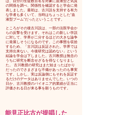
は、自分の生徒数百名を対象に血液型と気質
の関係を調べ、関係性を確認すると学会に発
表しました。最初は、古川説を支持する有力
な学者も多くいて、当時はちょっとした“血
液型ブーム”だったということです。
ところがその後古川説は、一部の法医学会か
らの反撃を受けます。それはこの新しい学説
に対して、学界が二分するほどの大きな論争
に発展しそうになるのです。この事態を収拾
するため、「古川説は反証された。学界では
支持出来ない。今後研究は認めない」という
結論を学会は下しました。古川教授は無念の
うちに研究を断念せざるを得なくなりまし
た。 古川教授の研究はまだ始まったばかり
だったのでさまざまな不備があったのも事実
です。しかし、実は反論側にもそれを反証す
るだけのデータはありませんでした。いつの
日か、古川教授のパイオニア的業績が正当に
評価される日が来る事を願うものです。
能見正比古が提唱した