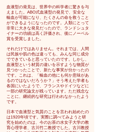
血液型の発見は、世界中の科学者に驚きを与
えました。ABO式血液型の発見で、安全な
輸血が可能になり、たくさんの命を救うこと
ができるようになったのです。人類にとって
非常に大きな発見だったので、ランドシュタ
イナーの功績は高く評価され、後にノーベル
賞を受賞しました。
それだけではありません。それまでは、人間
は民族や肌の色は違っても、みんな同じ成分
でできていると思っていたのです。しかし、
血液型という材質の違いを示すような物質が
見つかったことで、新たな事実が分かったの
です。これは、「輸血の他にも何か意味があ
るのではないだろうか？」そう考えた学者も
各国にいたようで、フランスやドイツなどに
一部の研究論文が残っています。ただ残念な
ことに、継続的な研究は行われなかったよう
です。
日本で血液型と気質のことを言われ始めたの
は1920年頃です。実際に調べてみようと研
究を始めたのは、今のお茶の水女子大学の教
育心理学者、古川竹二教授でした。古川教授