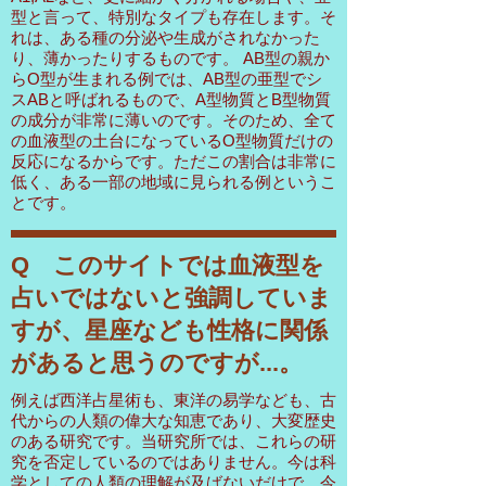
型と言って、特別なタイプも存在します。そ
れは、ある種の分泌や生成がされなかった
り、薄かったりするものです。 AB型の親か
らO型が生まれる例では、AB型の亜型でシ
スABと呼ばれるもので、A型物質とB型物質
の成分が非常に薄いのです。そのため、全て
の血液型の土台になっているO型物質だけの
反応になるからです。ただこの割合は非常に
低く、ある一部の地域に見られる例というこ
とです。
Q このサイトでは血液型を
占いではないと強調していま
すが、星座なども性格に関係
があると思うのですが...。
例えば西洋占星術も、東洋の易学なども、古
代からの人類の偉大な知恵であり、大変歴史
のある研究です。当研究所では、これらの研
究を否定しているのではありません。今は科
学としての人類の理解が及ばないだけで、今