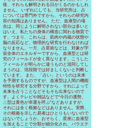
後、それらも解明される日がくるのかもしれ
ません。 いずれにしても、当研究所は、占
については専門外ですから、それらの研究内
容の知識はありません。 ただ、血液型の場
合は、同じように解明されない部分は多いと
はいえ、私たちの身体の構造に関わる物質で
す。つまり、これらは、筋肉や内蔵の状態や
脳の反応など、物理的な研究を行わなければ
なりません。一方、占星術などは、対象が宇
宙全体のエネルギーですから、血液型とは研
究のフィールドが全く異なります。こうした
フィールドが明らかに違うものと混同してし
まうのは、現段階では好ましくないと判断し
ています。 また、「占い」というのは未来
を予測するものですが、血液型は人間の機能
特性を研究する分野ですから、それによって
未来を占うことなどそもそも出来ないので
す。よくテレビや雑誌などで“今日の運勢、
△型は黄色が幸運を呼ぶ”などありますが、
それには全く根拠などはありません。実際、
その根拠を示した易者はひとりもいないので
はないでしょうか。おそらく、星座に血液型
を加えることで分類が細分化され、バラエテ