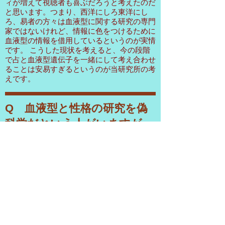
ィが増えて視聴者も喜ぶだろうと考えたのだ
と思います。つまり、西洋にしろ東洋にし
ろ、易者の方々は血液型に関する研究の専門
家ではないけれど、情報に色をつけるために
血液型の情報を借用しているというのが実情
です。 こうした現状を考えると、今の段階
で占と血液型遺伝子を一緒にして考え合わせ
ることは安易すぎるというのが当研究所の考
えです。
Q 血液型と性格の研究を偽
科学だという人がいますが、
どう考えますか？
血液型と人間の性格行動の関係に対する観察
データや統計データなどによる証明や実証
は、能見正比古が40年以上前に試みていま
す。例えば、通常大学などの研究機関では数
十名から数百人ほどのデータで統計的検証を
行うといいますが、能見は大衆から各専門分
野まで、あるときは数千人単位で行なってき
ています。それは統計学的にも意味のあるも