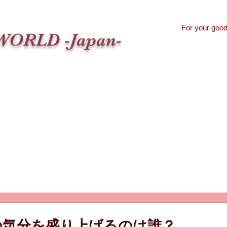
For your goo
WORLD -Japan-
Home
What's ABO?
About us
Guidance
Book
Activety