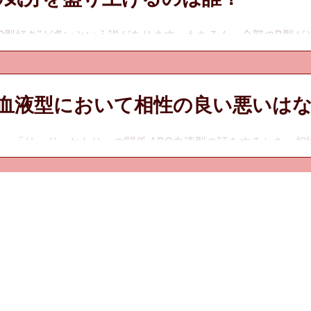
の気分を盛り上げるのは誰？
"O型好き"が多いという説があります。もちろん、全部のB型
。 B型とO型は、"おもり"関係でもあります。 おもり関係という
液型による人間関係の流れ図ですが、単に相性が良いと言っている
O血液型において相性の良い悪いは
像：「リード＝おもり」の関係 ABO血液型の話をするとき、
しゃいます。けれどそれはナンセンス。これまでもお伝えして
徴があり、それぞれ努力するポイントが違う」のです。そのことを