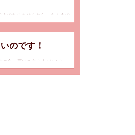
がそうでありませんから、あくまで
のは、[A→O→B→AB→A]と
の...
ないのです！
相性の良い悪いを言う人がしばし
きたように、「各タイプの組合
ご理解いただくため...