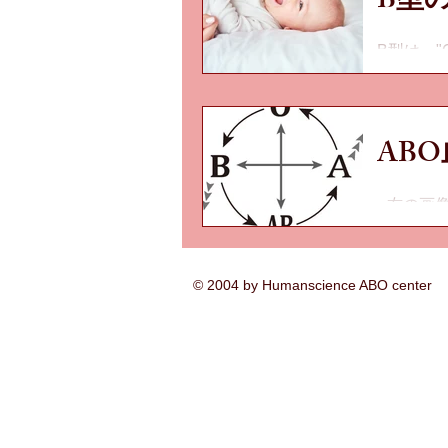
B型
B型は、
も傾向です
いう、血
AB
●右の画
ばいらっ
せには特
​© 2004 by Humanscience ABO center