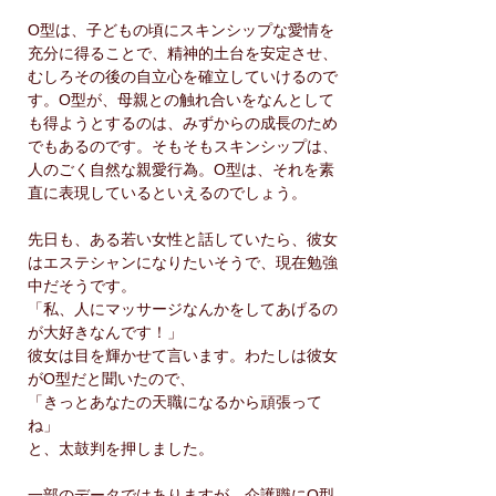
O型は、子どもの頃にスキンシップな愛情を
充分に得ることで、精神的土台を安定させ、
むしろその後の自立心を確立していけるので
す。O型が、母親との触れ合いをなんとして
も得ようとするのは、みずからの成長のため
でもあるのです。そもそもスキンシップは、
人のごく自然な親愛行為。O型は、それを素
直に表現しているといえるのでしょう。
先日も、ある若い女性と話していたら、彼女
はエステシャンになりたいそうで、現在勉強
中だそうです。
「私、人にマッサージなんかをしてあげるの
が大好きなんです！」
彼女は目を輝かせて言います。わたしは彼女
がO型だと聞いたので、
「きっとあなたの天職になるから頑張って
ね」
と、太鼓判を押しました。
一部のデータではありますが、介護職にO型