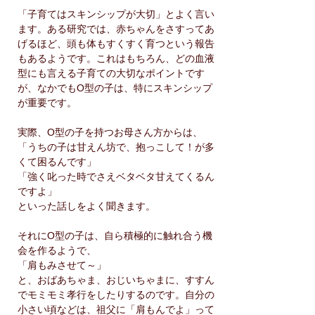
「子育てはスキンシップが大切」とよく言い
ます。ある研究では、赤ちゃんをさすってあ
げるほど、頭も体もすくすく育つという報告
もあるようです。これはもちろん、どの血液
型にも言える子育ての大切なポイントです
が、なかでもO型の子は、特にスキンシップ
が重要です。
実際、O型の子を持つお母さん方からは、
「うちの子は甘えん坊で、抱っこして！が多
くて困るんです」
「強く叱った時でさえベタベタ甘えてくるん
ですよ」
といった話しをよく聞きます。
それにO型の子は、自ら積極的に触れ合う機
会を作るようで、
「肩もみさせて～」
と、おばあちゃま、おじいちゃまに、すすん
でモミモミ孝行をしたりするのです。自分の
小さい頃などは、祖父に「肩もんでよ」って