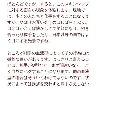
ほとんどですが、すると、このスキンシップ
に対する面白い現象を体験します。現地で
は、多くの人たちと仕事をすることになりま
すが、やはりお互い会うのはしばらくぶり。
目と目が合えば懐かしさで笑顔になり、抱き
合ったり握手をしたり。日本以外の国ではよ
く目にする光景ですね。
ところが相手の血液型によってその行為には
微妙な違いがあります。はっきりと言えるこ
とは、相手がO型だと、まず間違いなく、ご
く自然にハグすることになります。他の血液
型の場合はそういうわけではないのです。状
況によっては挨拶を交わすと握手さえしない
こともあるのです。
そこには、より親密だからとか、そういこと
はあまり関係なく、たとえ一度しか会ったこ
とがなくても、相手がO型だとなぜか違和感
もなく、自然に両手を広げて抱き合うことに
なってしまうから不思議...まるで魔法にかか