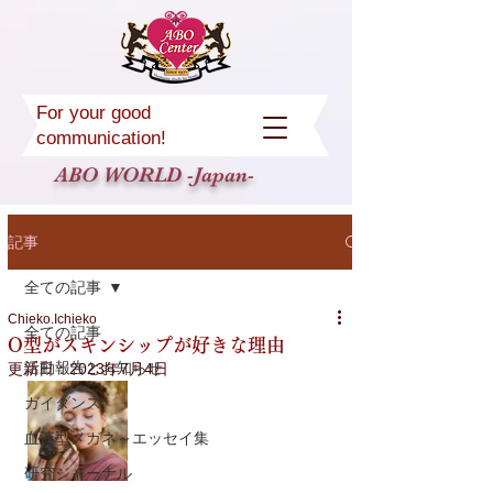
For your good
communication!
ABO WORLD -Japan-
記事
全ての記事
Chieko.Ichieko
全ての記事
O型がスキンシップが好きな理由
活動報告とお知らせ
更新日：
2023年7月4日
ガイダンス
血液型メガネ～エッセイ集
研究ジャーナル