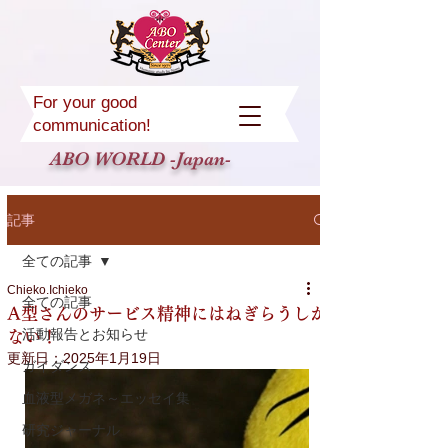
For your good
communication!
ABO WORLD -Japan-
記事
全ての記事
Chieko.Ichieko
全ての記事
A型さんのサービス精神にはねぎらうしか
活動報告とお知らせ
ない！
更新日：
2025年1月19日
ガイダンス
血液型メガネ～エッセイ集
研究ジャーナル