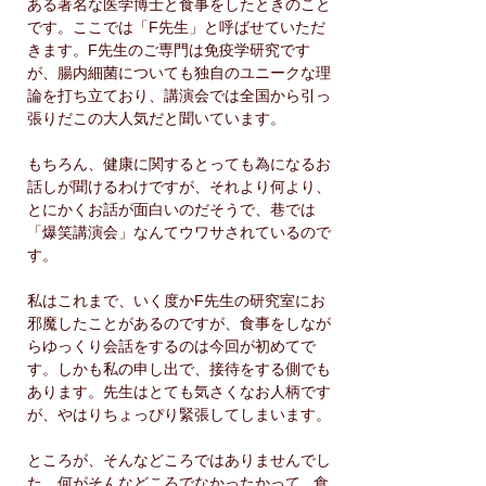
ある著名な医学博士と食事をしたときのこと
です。ここでは「F先生」と呼ばせていただ
きます。F先生のご専門は免疫学研究です
が、腸内細菌についても独自のユニークな理
論を打ち立ており、講演会では全国から引っ
張りだこの大人気だと聞いています。
もちろん、健康に関するとっても為になるお
話しが聞けるわけですが、それより何より、
とにかくお話が面白いのだそうで、巷では
「爆笑講演会」なんてウワサされているので
す。
私はこれまで、いく度かF先生の研究室にお
邪魔したことがあるのですが、食事をしなが
らゆっくり会話をするのは今回が初めてで
す。しかも私の申し出で、接待をする側でも
あります。先生はとても気さくなお人柄です
が、やはりちょっぴり緊張してしまいます。
ところが、そんなどころではありませんでし
た。何がそんなどころでなかったかって...食