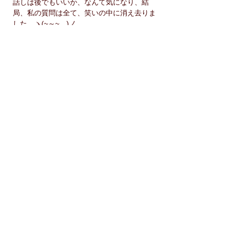
話しは後でもいいか、なんて気になり、結
局、私の質問は全て、笑いの中に消え去りま
した…ヽ(~～~　)ノ　
サービス精神といっても、A型によっていろ
いろですが、たとえば、やたらにマシンガン
トークが炸裂する人がいます。そういうA型
というのも、沈黙で「場」が白けないよう、
サービス精神が過剰に働いているのでしょ
う。
試しに、あそび心で［マシンガントーク　タ
レント］と、Google検索してみたところ、
久
本雅美
さんと
松野明美
さんのお名前が真っ先
に出てきました。おやおや、おふたり人と
も、A型さんですね。
あるいは、飲み会で必ず鍋奉行になるA型さ
んなんかもよく見かけます。周囲を見渡せ
ば、必ず一人やふたり、そのサービス精神を
いかんなく発揮しているA型さんがいるので
はないでしょうか。