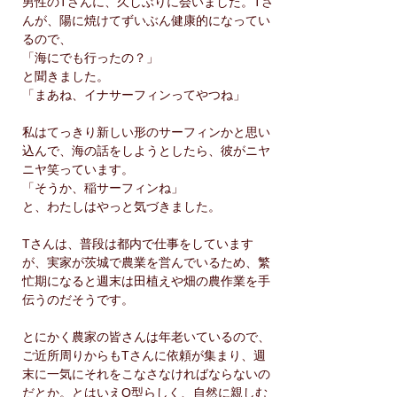
男性のTさんに、久しぶりに会いました。Tさ
んが、陽に焼けてずいぶん健康的になってい
るので、
「海にでも行ったの？」
と聞きました。
「まあね、イナサーフィンってやつね」
私はてっきり新しい形のサーフィンかと思い
込んで、海の話をしようとしたら、彼がニヤ
ニヤ笑っています。
「そうか、稲サーフィンね」
と、わたしはやっと気づきました。
Tさんは、普段は都内で仕事をしています
が、実家が茨城で農業を営んでいるため、繁
忙期になると週末は田植えや畑の農作業を手
伝うのだそうです。
とにかく農家の皆さんは年老いているので、
ご近所周りからもTさんに依頼が集まり、週
末に一気にそれをこなさなければならないの
だとか。とはいえO型らしく、自然に親しむ