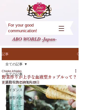
For your good
communication!
ABO WORLD -Japan-
記事
全ての記事
Chieko.Ichieko
全ての記事
野菜作りが上手な血液型カップルって？
活動報告とお知らせ
更新日：
2025年1月19日
ガイダンス
血液型メガネ～エッセイ集
研究ジャーナル