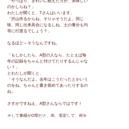
「やっぱり、きれいに植えた方が、美味しい
のかしらね？」
わたしが聞くと、Tさんはいいます。
「沢山作るからね、そりゃそうだよ。同じ
味、同じ出来具合になるしね、土の養分も均
等に行渡るでしょう？」
なるほど～そうなんですね。
「もしかしたら、A型の人なら、たとえば毎
年の記録をちゃんと付けてたりするんじゃな
い？」
とわたしが聞くと、
「そうなんだよ。去年はこうだったとかいう
のをね、ちゃんと書き留めてあったりするの
ね」
さすがですねえ、A型さんならではです！
そして奥様がO型だと、尚、安定して、何を
作っても美味しい野菜ができるというのです
が、果たしてその理由は？...やはりご夫婦で