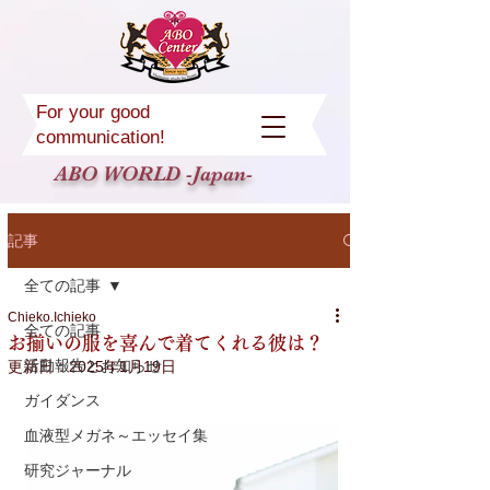
For your good
communication!
ABO WORLD -Japan-
記事
全ての記事
Chieko.Ichieko
全ての記事
お揃いの服を喜んで着てくれる彼は？
活動報告とお知らせ
更新日：
2025年1月19日
ガイダンス
血液型メガネ～エッセイ集
研究ジャーナル