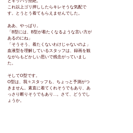
とキッパリ拒絶。
これ以上ゴリ押ししたらキレそうな気配で
す。とうとう着てもらえませんでした。
ああ、やっぱり。
「B型には、B型が着たくなるような言い方が
あるのにね」
「そうそう、着たくないわけじゃないのよ」
血液型を理解しているスタッフは、録画を観
ながらもどかしい思いで残念がっていまし
た。
そしてO型です。
O型は、我々スタッフも、ちょっと予測がつ
きません。素直に着てくれそうでもあり、あ
っさり断りそうでもあり...。さて、どうでし
ょうか。
すると、何とO型彼は、大喜びで着てくれま
した。デザインがカッコ悪いとか、人が見て
るとか、そんなことはどうでもよいらしい！
とにかく、「彼女とお揃い❤️」ということが