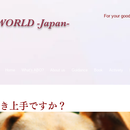
For your goo
WORLD -Japan-
Home
What's ABO?
About us
Guidance
Book
Activety
き上手ですか？