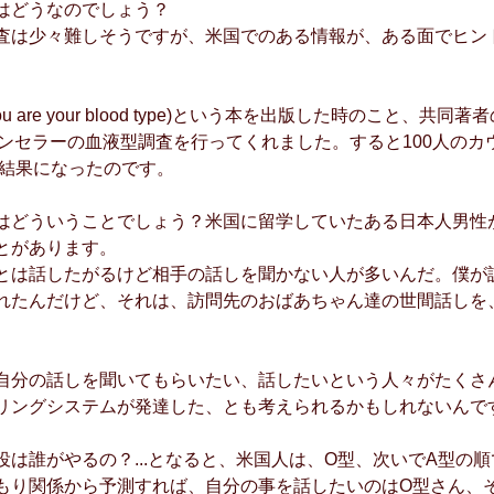
はどうなのでしょう？
査は少々難しそうですが、米国でのある情報が、ある面でヒン
are your blood type)という本を出版した時のこと、共同著者のAl
カウンセラーの血液型調査を行ってくれました。すると100人の
う結果になったのです。
はどういうことでしょう？米国に留学していたある日本人男性
とがあります。
とは話したがるけど相手の話しを聞かない人が多いんだ。僕が
れたんだけど、それは、訪問先のおばあちゃん達の世間話しを
自分の話しを聞いてもらいたい、話したいという人々がたくさ
リングシステムが発達した、とも考えられるかもしれないんで
は誰がやるの？...となると、米国人は、O型、次いでA型の順
もり関係から予測すれば、自分の事を話したいのはO型さん、